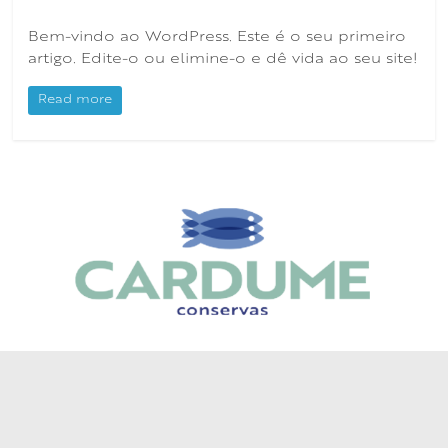
são
todas
Bem-vindo ao WordPress. Este é o seu primeiro
iguais
artigo. Edite-o ou elimine-o e dê vida ao seu site!
ainda
não
Read more
apanhou
um
peixe
deste
CARDUME.