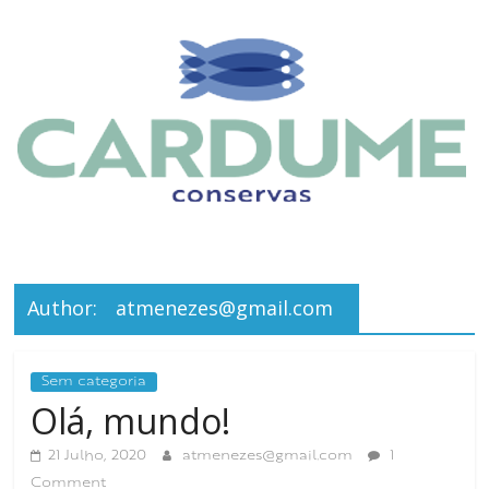
Skip
to
content
Conservas
Cardume
Author:
atmenezes@gmail.com
Quem
disse
Sem categoria
Olá, mundo!
que
as
21 Julho, 2020
atmenezes@gmail.com
1
conservas
Comment